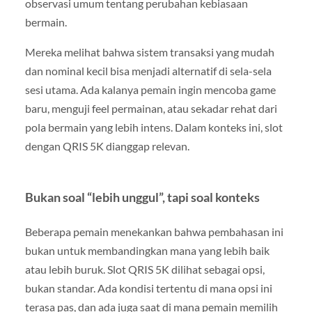
observasi umum tentang perubahan kebiasaan
bermain.
Mereka melihat bahwa sistem transaksi yang mudah
dan nominal kecil bisa menjadi alternatif di sela-sela
sesi utama. Ada kalanya pemain ingin mencoba game
baru, menguji feel permainan, atau sekadar rehat dari
pola bermain yang lebih intens. Dalam konteks ini, slot
dengan QRIS 5K dianggap relevan.
Bukan soal “lebih unggul”, tapi soal konteks
Beberapa pemain menekankan bahwa pembahasan ini
bukan untuk membandingkan mana yang lebih baik
atau lebih buruk. Slot QRIS 5K dilihat sebagai opsi,
bukan standar. Ada kondisi tertentu di mana opsi ini
terasa pas, dan ada juga saat di mana pemain memilih