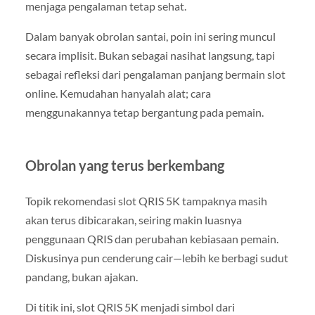
menjaga pengalaman tetap sehat.
Dalam banyak obrolan santai, poin ini sering muncul
secara implisit. Bukan sebagai nasihat langsung, tapi
sebagai refleksi dari pengalaman panjang bermain slot
online. Kemudahan hanyalah alat; cara
menggunakannya tetap bergantung pada pemain.
Obrolan yang terus berkembang
Topik rekomendasi slot QRIS 5K tampaknya masih
akan terus dibicarakan, seiring makin luasnya
penggunaan QRIS dan perubahan kebiasaan pemain.
Diskusinya pun cenderung cair—lebih ke berbagi sudut
pandang, bukan ajakan.
Di titik ini, slot QRIS 5K menjadi simbol dari