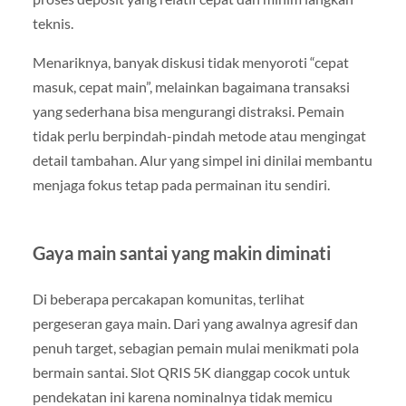
teknis.
Menariknya, banyak diskusi tidak menyoroti “cepat
masuk, cepat main”, melainkan bagaimana transaksi
yang sederhana bisa mengurangi distraksi. Pemain
tidak perlu berpindah-pindah metode atau mengingat
detail tambahan. Alur yang simpel ini dinilai membantu
menjaga fokus tetap pada permainan itu sendiri.
Gaya main santai yang makin diminati
Di beberapa percakapan komunitas, terlihat
pergeseran gaya main. Dari yang awalnya agresif dan
penuh target, sebagian pemain mulai menikmati pola
bermain santai. Slot QRIS 5K dianggap cocok untuk
pendekatan ini karena nominalnya tidak memicu