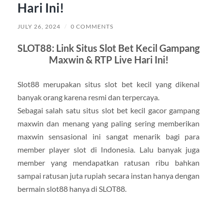
Hari Ini!
JULY 26, 2024
/
0 COMMENTS
SLOT88: Link Situs Slot Bet Kecil Gampang
Maxwin & RTP Live Hari Ini!
Slot88 merupakan situs slot bet kecil yang dikenal
banyak orang karena resmi dan terpercaya.
Sebagai salah satu situs slot bet kecil gacor gampang
maxwin dan menang yang paling sering memberikan
maxwin sensasional ini sangat menarik bagi para
member player slot di Indonesia. Lalu banyak juga
member yang mendapatkan ratusan ribu bahkan
sampai ratusan juta rupiah secara instan hanya dengan
bermain slot88 hanya di SLOT88.