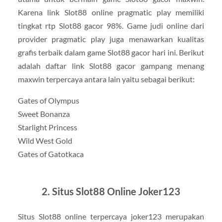
Karena link Slot88 online pragmatic play memiliki
tingkat rtp Slot88 gacor 98%. Game judi online dari
provider pragmatic play juga menawarkan kualitas
grafis terbaik dalam game Slot88 gacor hari ini. Berikut
adalah daftar link Slot88 gacor gampang menang
maxwin terpercaya antara lain yaitu sebagai berikut:
Gates of Olympus
Sweet Bonanza
Starlight Princess
Wild West Gold
Gates of Gatotkaca
2. Situs Slot88 Online Joker123
Situs Slot88 online terpercaya joker123 merupakan