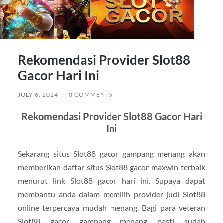
Rekomendasi Provider Slot88
Gacor Hari Ini
JULY 6, 2024
/
0 COMMENTS
Rekomendasi Provider Slot88 Gacor Hari
Ini
Sekarang situs Slot88 gacor gampang menang akan
memberikan daftar situs Slot88 gacor maxwin terbaik
menurut link Slot88 gacor hari ini. Supaya dapat
membantu anda dalam memilih provider judi Slot88
online terpercaya mudah menang. Bagi para veteran
Slot88 gacor gampang menang pasti sudah