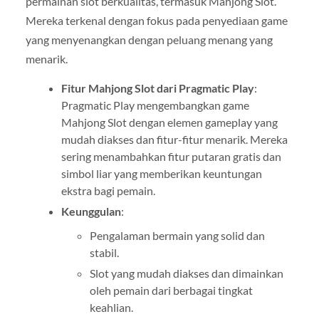
permainan slot berkualitas, termasuk Mahjong Slot.
Mereka terkenal dengan fokus pada penyediaan game
yang menyenangkan dengan peluang menang yang
menarik.
Fitur Mahjong Slot dari Pragmatic Play
:
Pragmatic Play mengembangkan game
Mahjong Slot dengan elemen gameplay yang
mudah diakses dan fitur-fitur menarik. Mereka
sering menambahkan fitur putaran gratis dan
simbol liar yang memberikan keuntungan
ekstra bagi pemain.
Keunggulan
:
Pengalaman bermain yang solid dan
stabil.
Slot yang mudah diakses dan dimainkan
oleh pemain dari berbagai tingkat
keahlian.