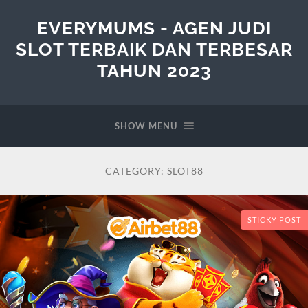
EVERYMUMS - AGEN JUDI
SLOT TERBAIK DAN TERBESAR
TAHUN 2023
SHOW MENU
CATEGORY:
SLOT88
STICKY POST