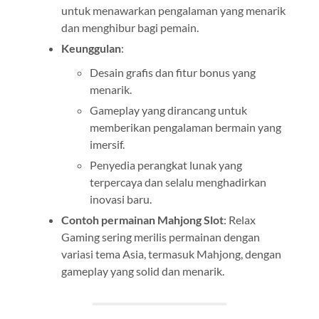
untuk menawarkan pengalaman yang menarik
dan menghibur bagi pemain.
Keunggulan
:
Desain grafis dan fitur bonus yang
menarik.
Gameplay yang dirancang untuk
memberikan pengalaman bermain yang
imersif.
Penyedia perangkat lunak yang
terpercaya dan selalu menghadirkan
inovasi baru.
Contoh permainan Mahjong Slot
: Relax
Gaming sering merilis permainan dengan
variasi tema Asia, termasuk Mahjong, dengan
gameplay yang solid dan menarik.