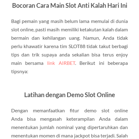
Bocoran Cara Main Slot Anti Kalah Hari Ini
Bagi pemain yang masih belum lama memulai di dunia
slot online, pasti masih memiliki ketakutan kalah dalam
bermain dan kehilangan uang. Namun, Anda tidak
perlu khawatir karena tim SLOT88 tidak takut berbagi
tips dan trik supaya anda sekalian bisa terus enjoy
main bersama
link AIRBET
. Berikut ini beberapa
tipsnya:
Latihan dengan Demo Slot Online
Dengan memanfaatkan fitur demo slot online
Anda bisa mengasah keterampilan Anda dalam
menentukan jumlah nominal yang dipertaruhkan dan
menentukan momen di mana jackpot bisa terjadi. Salah