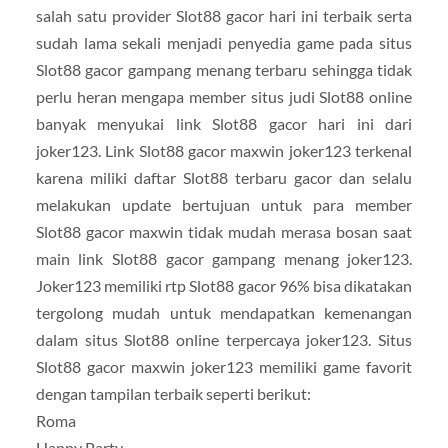
salah satu provider Slot88 gacor hari ini terbaik serta
sudah lama sekali menjadi penyedia game pada situs
Slot88 gacor gampang menang terbaru sehingga tidak
perlu heran mengapa member situs judi Slot88 online
banyak menyukai link Slot88 gacor hari ini dari
joker123. Link Slot88 gacor maxwin joker123 terkenal
karena miliki daftar Slot88 terbaru gacor dan selalu
melakukan update bertujuan untuk para member
Slot88 gacor maxwin tidak mudah merasa bosan saat
main link Slot88 gacor gampang menang joker123.
Joker123 memiliki rtp Slot88 gacor 96% bisa dikatakan
tergolong mudah untuk mendapatkan kemenangan
dalam situs Slot88 online terpercaya joker123. Situs
Slot88 gacor maxwin joker123 memiliki game favorit
dengan tampilan terbaik seperti berikut:
Roma
Happy Party