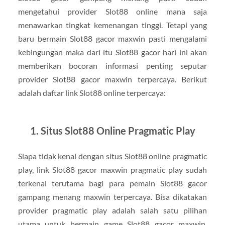
mengetahui provider Slot88 online mana saja
menawarkan tingkat kemenangan tinggi. Tetapi yang
baru bermain Slot88 gacor maxwin pasti mengalami
kebingungan maka dari itu Slot88 gacor hari ini akan
memberikan bocoran informasi penting seputar
provider Slot88 gacor maxwin terpercaya. Berikut
adalah daftar link Slot88 online terpercaya:
1. Situs Slot88 Online Pragmatic Play
Siapa tidak kenal dengan situs Slot88 online pragmatic
play, link Slot88 gacor maxwin pragmatic play sudah
terkenal terutama bagi para pemain Slot88 gacor
gampang menang maxwin terpercaya. Bisa dikatakan
provider pragmatic play adalah salah satu pilihan
utama untuk bermain game Slot88 gacor maxwin.