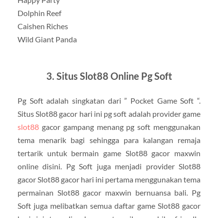
Dolphin Reef
Caishen Riches
Wild Giant Panda
3. Situs Slot88 Online Pg Soft
Pg Soft adalah singkatan dari ” Pocket Game Soft “.
Situs Slot88 gacor hari ini pg soft adalah provider game
slot88
gacor gampang menang pg soft menggunakan
tema menarik bagi sehingga para kalangan remaja
tertarik untuk bermain game Slot88 gacor maxwin
online disini. Pg Soft juga menjadi provider Slot88
gacor Slot88 gacor hari ini pertama menggunakan tema
permainan Slot88 gacor maxwin bernuansa bali. Pg
Soft juga melibatkan semua daftar game Slot88 gacor