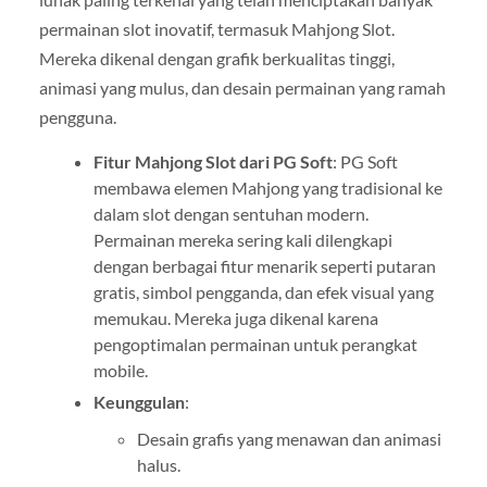
permainan slot inovatif, termasuk Mahjong Slot.
Mereka dikenal dengan grafik berkualitas tinggi,
animasi yang mulus, dan desain permainan yang ramah
pengguna.
Fitur Mahjong Slot dari PG Soft
: PG Soft
membawa elemen Mahjong yang tradisional ke
dalam slot dengan sentuhan modern.
Permainan mereka sering kali dilengkapi
dengan berbagai fitur menarik seperti putaran
gratis, simbol pengganda, dan efek visual yang
memukau. Mereka juga dikenal karena
pengoptimalan permainan untuk perangkat
mobile.
Keunggulan
:
Desain grafis yang menawan dan animasi
halus.