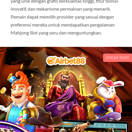
yang unik dengan grafis berkualitas tinggi, fitur bonus
inovatif, dan mekanisme permainan yang menarik.
Pemain dapat memilih provider yang sesuai dengan
preferensi mereka untuk mendapatkan pengalaman
Mahjong Slot yang seru dan menguntungkan.
STICKY POST