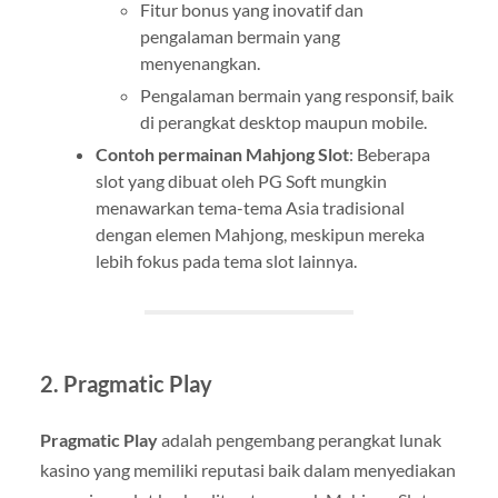
Fitur bonus yang inovatif dan
pengalaman bermain yang
menyenangkan.
Pengalaman bermain yang responsif, baik
di perangkat desktop maupun mobile.
Contoh permainan Mahjong Slot
: Beberapa
slot yang dibuat oleh PG Soft mungkin
menawarkan tema-tema Asia tradisional
dengan elemen Mahjong, meskipun mereka
lebih fokus pada tema slot lainnya.
2.
Pragmatic Play
Pragmatic Play
adalah pengembang perangkat lunak
kasino yang memiliki reputasi baik dalam menyediakan