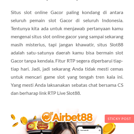
Situs slot online Gacor paling kondang di antara
seluruh pemain slot Gacor di seluruh Indonesia.
Tentunya kita ada untuk menjawab pertanyaan kamu
mengenai situs slot online gacor yang sampai sekarang
masih misterius, tapi jangan khawatir, situs Slot88
adalah satu-satunya daerah kamu bisa bermain slot
Gacor tanpa kendala. Fitur RTP segera diperbarui tiap-
tiap hari. Jadi, jadi sekarang Anda tidak mesti cemas
untuk mencari game slot yang tengah tren kala ini.
Yang mesti Anda laksanakan sebatas chat bersama CS
dan berharap link RTP Live Slot88.
STICKY POST