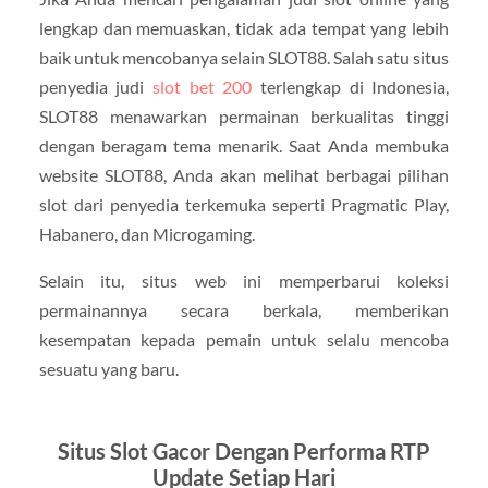
lengkap dan memuaskan, tidak ada tempat yang lebih
baik untuk mencobanya selain SLOT88. Salah satu situs
penyedia judi
slot bet 200
terlengkap di Indonesia,
SLOT88 menawarkan permainan berkualitas tinggi
dengan beragam tema menarik. Saat Anda membuka
website SLOT88, Anda akan melihat berbagai pilihan
slot dari penyedia terkemuka seperti Pragmatic Play,
Habanero, dan Microgaming.
Selain itu, situs web ini memperbarui koleksi
permainannya secara berkala, memberikan
kesempatan kepada pemain untuk selalu mencoba
sesuatu yang baru.
Situs Slot Gacor Dengan Performa RTP
Update Setiap Hari