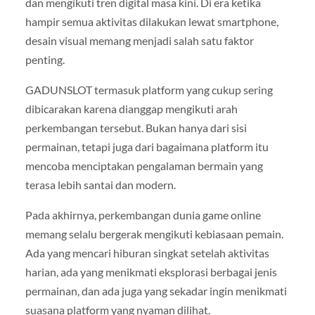
dan mengikuti tren digital masa kini. Di era ketika
hampir semua aktivitas dilakukan lewat smartphone,
desain visual memang menjadi salah satu faktor
penting.
GADUNSLOT termasuk platform yang cukup sering
dibicarakan karena dianggap mengikuti arah
perkembangan tersebut. Bukan hanya dari sisi
permainan, tetapi juga dari bagaimana platform itu
mencoba menciptakan pengalaman bermain yang
terasa lebih santai dan modern.
Pada akhirnya, perkembangan dunia game online
memang selalu bergerak mengikuti kebiasaan pemain.
Ada yang mencari hiburan singkat setelah aktivitas
harian, ada yang menikmati eksplorasi berbagai jenis
permainan, dan ada juga yang sekadar ingin menikmati
suasana platform yang nyaman dilihat.