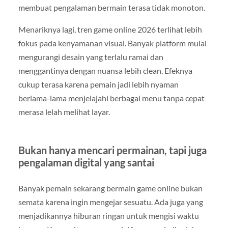
membuat pengalaman bermain terasa tidak monoton.
Menariknya lagi, tren game online 2026 terlihat lebih
fokus pada kenyamanan visual. Banyak platform mulai
mengurangi desain yang terlalu ramai dan
menggantinya dengan nuansa lebih clean. Efeknya
cukup terasa karena pemain jadi lebih nyaman
berlama-lama menjelajahi berbagai menu tanpa cepat
merasa lelah melihat layar.
Bukan hanya mencari permainan, tapi juga
pengalaman digital yang santai
Banyak pemain sekarang bermain game online bukan
semata karena ingin mengejar sesuatu. Ada juga yang
menjadikannya hiburan ringan untuk mengisi waktu