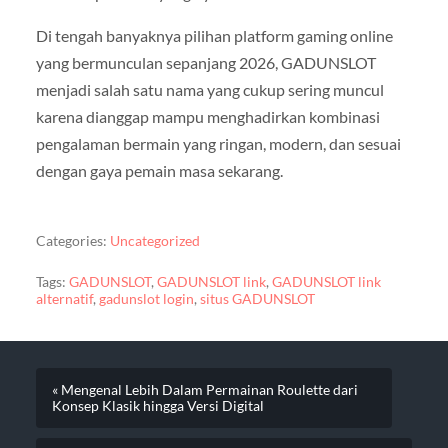
Di tengah banyaknya pilihan platform gaming online
yang bermunculan sepanjang 2026, GADUNSLOT
menjadi salah satu nama yang cukup sering muncul
karena dianggap mampu menghadirkan kombinasi
pengalaman bermain yang ringan, modern, dan sesuai
dengan gaya pemain masa sekarang.
Categories:
Uncategorized
Tags:
GADUNSLOT
,
GADUNSLOT link
,
GADUNSLOT link
alternatif
,
gadunslot login
,
situs GADUNSLOT
« Mengenal Lebih Dalam Permainan Roulette dari
Konsep Klasik hingga Versi Digital