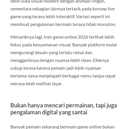
lebih suka visual modern dengan animasi ringan,
sementara sebagian lainnya tertarik pada konsep live
game yang terasa lebih interaktif. Variasi seperti ini
membuat pengalaman bermain terasa tidak monoton.
Menariknya lagi, tren game online 2026 terlihat lebih
fokus pada kenyamanan visual. Banyak platform mulai
mengurangi desain yang terlalu ramai dan
menggantinya dengan nuansa lebih clean. Efeknya
cukup terasa karena pemain jadi lebih nyaman
berlama-lama menjelajahi berbagai menu tanpa cepat
merasa lelah melihat layar.
Bukan hanya mencari permainan, tapi juga
pengalaman digital yang santai
Banyak pemain sekarang bermain game online bukan