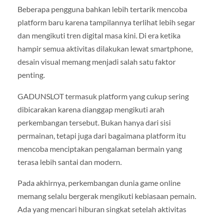
Beberapa pengguna bahkan lebih tertarik mencoba
platform baru karena tampilannya terlihat lebih segar
dan mengikuti tren digital masa kini. Di era ketika
hampir semua aktivitas dilakukan lewat smartphone,
desain visual memang menjadi salah satu faktor
penting.
GADUNSLOT termasuk platform yang cukup sering
dibicarakan karena dianggap mengikuti arah
perkembangan tersebut. Bukan hanya dari sisi
permainan, tetapi juga dari bagaimana platform itu
mencoba menciptakan pengalaman bermain yang
terasa lebih santai dan modern.
Pada akhirnya, perkembangan dunia game online
memang selalu bergerak mengikuti kebiasaan pemain.
Ada yang mencari hiburan singkat setelah aktivitas