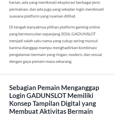
harian, ada yang menikmati eksplorasi berbagai jenis
permainan, dan ada juga yang sekadar ingin menikmati
suasana platform yang nyaman dilihat.
Di tengah banyaknya pilihan platform gaming online
yang bermunculan sepanjang 2026, GADUNSLOT
menjadi salah satu nama yang cukup sering muncul
karena dianggap mampu menghadirkan kombinasi
pengalaman bermain yang ringan, modern, dan sesuai
dengan gaya pemain masa sekarang.
Sebagian Pemain Menganggap
Login GADUNSLOT Memiliki
Konsep Tampilan Digital yang
Membuat Aktivitas Bermain