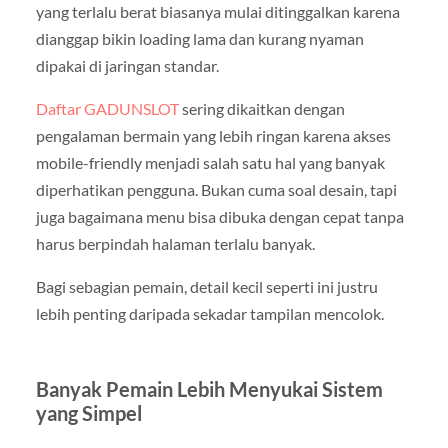
yang terlalu berat biasanya mulai ditinggalkan karena
dianggap bikin loading lama dan kurang nyaman
dipakai di jaringan standar.
Daftar GADUNSLOT
sering dikaitkan dengan
pengalaman bermain yang lebih ringan karena akses
mobile-friendly menjadi salah satu hal yang banyak
diperhatikan pengguna. Bukan cuma soal desain, tapi
juga bagaimana menu bisa dibuka dengan cepat tanpa
harus berpindah halaman terlalu banyak.
Bagi sebagian pemain, detail kecil seperti ini justru
lebih penting daripada sekadar tampilan mencolok.
Banyak Pemain Lebih Menyukai Sistem
yang Simpel