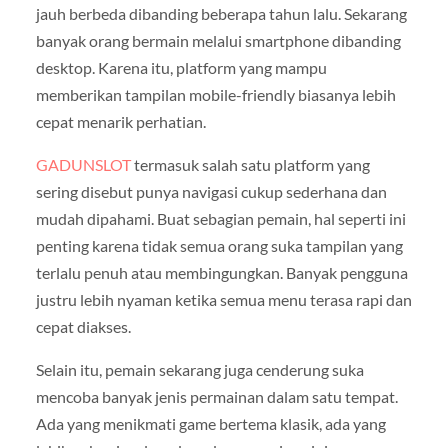
jauh berbeda dibanding beberapa tahun lalu. Sekarang
banyak orang bermain melalui smartphone dibanding
desktop. Karena itu, platform yang mampu
memberikan tampilan mobile-friendly biasanya lebih
cepat menarik perhatian.
GADUNSLOT
termasuk salah satu platform yang
sering disebut punya navigasi cukup sederhana dan
mudah dipahami. Buat sebagian pemain, hal seperti ini
penting karena tidak semua orang suka tampilan yang
terlalu penuh atau membingungkan. Banyak pengguna
justru lebih nyaman ketika semua menu terasa rapi dan
cepat diakses.
Selain itu, pemain sekarang juga cenderung suka
mencoba banyak jenis permainan dalam satu tempat.
Ada yang menikmati game bertema klasik, ada yang