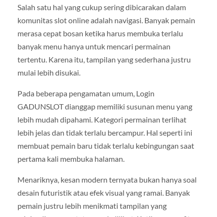
Salah satu hal yang cukup sering dibicarakan dalam
komunitas slot online adalah navigasi. Banyak pemain
merasa cepat bosan ketika harus membuka terlalu
banyak menu hanya untuk mencari permainan
tertentu. Karena itu, tampilan yang sederhana justru
mulai lebih disukai.
Pada beberapa pengamatan umum, Login
GADUNSLOT dianggap memiliki susunan menu yang
lebih mudah dipahami. Kategori permainan terlihat
lebih jelas dan tidak terlalu bercampur. Hal seperti ini
membuat pemain baru tidak terlalu kebingungan saat
pertama kali membuka halaman.
Menariknya, kesan modern ternyata bukan hanya soal
desain futuristik atau efek visual yang ramai. Banyak
pemain justru lebih menikmati tampilan yang