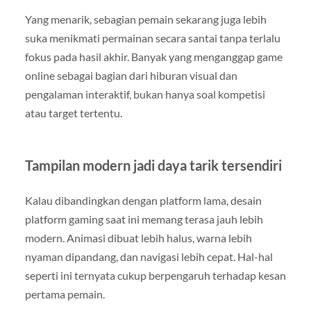
Yang menarik, sebagian pemain sekarang juga lebih
suka menikmati permainan secara santai tanpa terlalu
fokus pada hasil akhir. Banyak yang menganggap game
online sebagai bagian dari hiburan visual dan
pengalaman interaktif, bukan hanya soal kompetisi
atau target tertentu.
Tampilan modern jadi daya tarik tersendiri
Kalau dibandingkan dengan platform lama, desain
platform gaming saat ini memang terasa jauh lebih
modern. Animasi dibuat lebih halus, warna lebih
nyaman dipandang, dan navigasi lebih cepat. Hal-hal
seperti ini ternyata cukup berpengaruh terhadap kesan
pertama pemain.