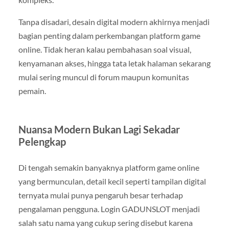
Tanpa disadari, desain digital modern akhirnya menjadi
bagian penting dalam perkembangan platform game
online. Tidak heran kalau pembahasan soal visual,
kenyamanan akses, hingga tata letak halaman sekarang
mulai sering muncul di forum maupun komunitas
pemain.
Nuansa Modern Bukan Lagi Sekadar
Pelengkap
Di tengah semakin banyaknya platform game online
yang bermunculan, detail kecil seperti tampilan digital
ternyata mulai punya pengaruh besar terhadap
pengalaman pengguna. Login GADUNSLOT menjadi
salah satu nama yang cukup sering disebut karena