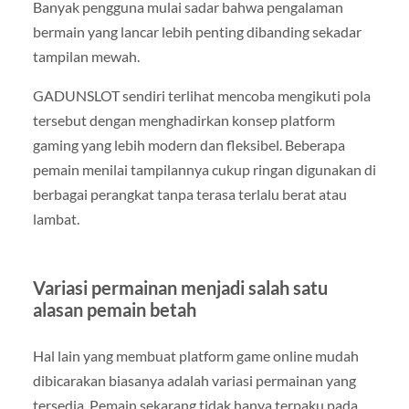
Banyak pengguna mulai sadar bahwa pengalaman
bermain yang lancar lebih penting dibanding sekadar
tampilan mewah.
GADUNSLOT sendiri terlihat mencoba mengikuti pola
tersebut dengan menghadirkan konsep platform
gaming yang lebih modern dan fleksibel. Beberapa
pemain menilai tampilannya cukup ringan digunakan di
berbagai perangkat tanpa terasa terlalu berat atau
lambat.
Variasi permainan menjadi salah satu
alasan pemain betah
Hal lain yang membuat platform game online mudah
dibicarakan biasanya adalah variasi permainan yang
tersedia. Pemain sekarang tidak hanya terpaku pada