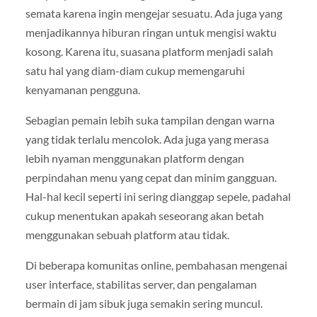
semata karena ingin mengejar sesuatu. Ada juga yang
menjadikannya hiburan ringan untuk mengisi waktu
kosong. Karena itu, suasana platform menjadi salah
satu hal yang diam-diam cukup memengaruhi
kenyamanan pengguna.
Sebagian pemain lebih suka tampilan dengan warna
yang tidak terlalu mencolok. Ada juga yang merasa
lebih nyaman menggunakan platform dengan
perpindahan menu yang cepat dan minim gangguan.
Hal-hal kecil seperti ini sering dianggap sepele, padahal
cukup menentukan apakah seseorang akan betah
menggunakan sebuah platform atau tidak.
Di beberapa komunitas online, pembahasan mengenai
user interface, stabilitas server, dan pengalaman
bermain di jam sibuk juga semakin sering muncul.