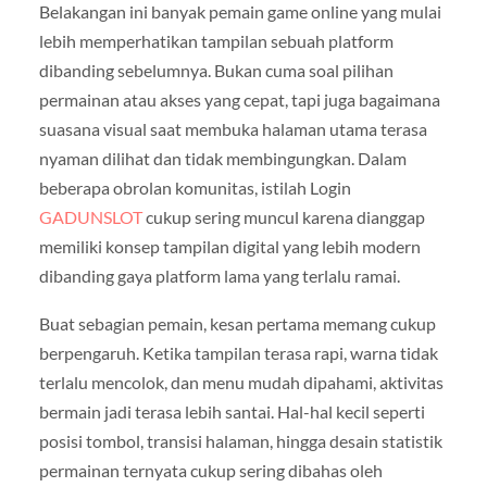
Belakangan ini banyak pemain game online yang mulai
lebih memperhatikan tampilan sebuah platform
dibanding sebelumnya. Bukan cuma soal pilihan
permainan atau akses yang cepat, tapi juga bagaimana
suasana visual saat membuka halaman utama terasa
nyaman dilihat dan tidak membingungkan. Dalam
beberapa obrolan komunitas, istilah Login
GADUNSLOT
cukup sering muncul karena dianggap
memiliki konsep tampilan digital yang lebih modern
dibanding gaya platform lama yang terlalu ramai.
Buat sebagian pemain, kesan pertama memang cukup
berpengaruh. Ketika tampilan terasa rapi, warna tidak
terlalu mencolok, dan menu mudah dipahami, aktivitas
bermain jadi terasa lebih santai. Hal-hal kecil seperti
posisi tombol, transisi halaman, hingga desain statistik
permainan ternyata cukup sering dibahas oleh