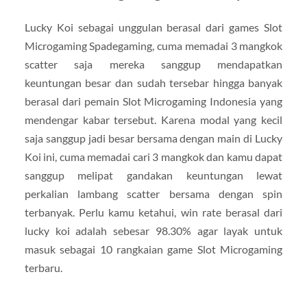
Lucky Koi sebagai unggulan berasal dari games Slot
Microgaming Spadegaming, cuma memadai 3 mangkok
scatter saja mereka sanggup mendapatkan
keuntungan besar dan sudah tersebar hingga banyak
berasal dari pemain Slot Microgaming Indonesia yang
mendengar kabar tersebut. Karena modal yang kecil
saja sanggup jadi besar bersama dengan main di Lucky
Koi ini, cuma memadai cari 3 mangkok dan kamu dapat
sanggup melipat gandakan keuntungan lewat
perkalian lambang scatter bersama dengan spin
terbanyak. Perlu kamu ketahui, win rate berasal dari
lucky koi adalah sebesar 98.30% agar layak untuk
masuk sebagai 10 rangkaian game Slot Microgaming
terbaru.