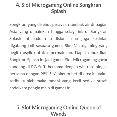
4. Slot Microgaming Online Songkran
Splash
Songkran yang disebut perayaan tembak air di bagian
Asia yang dimainkan hingga selagi ini, di Songkran
Splash ini paduan tradisionil dan juga kekinian
digabung jadi sesuatu games Slot Microgaming yang
begitu asyik untuk dipermainkan. Dapat dibuktikan
Songkran Splash ini jadi games Slot Microgaming gacor
kondang di PG Soft, bersama dengan win rate hingga
bersama dengan 98% ! Minimum bet di area ini yakni
seribu rupiah maka modal yang kecil sedikit susah
andaikata pengin main di games ini.
5. Slot Microgaming Online Queen of
Wands