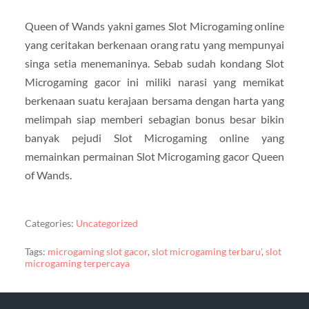
Queen of Wands yakni games Slot Microgaming online
yang ceritakan berkenaan orang ratu yang mempunyai
singa setia menemaninya. Sebab sudah kondang Slot
Microgaming gacor ini miliki narasi yang memikat
berkenaan suatu kerajaan bersama dengan harta yang
melimpah siap memberi sebagian bonus besar bikin
banyak pejudi Slot Microgaming online yang
memainkan permainan Slot Microgaming gacor Queen
of Wands.
Categories:
Uncategorized
Tags:
microgaming slot gacor
,
slot microgaming terbaru'
,
slot
microgaming terpercaya