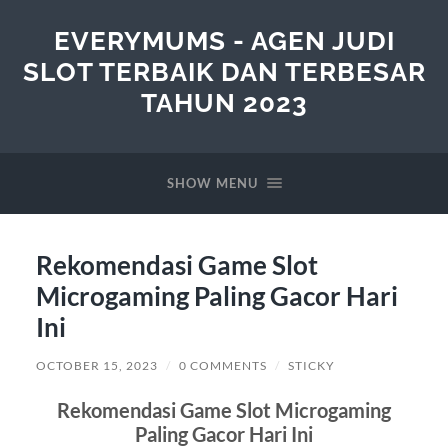
EVERYMUMS - AGEN JUDI
SLOT TERBAIK DAN TERBESAR
TAHUN 2023
SHOW MENU
Rekomendasi Game Slot
Microgaming Paling Gacor Hari
Ini
OCTOBER 15, 2023
/
0 COMMENTS
/
STICKY
Rekomendasi Game Slot Microgaming
Paling Gacor Hari Ini