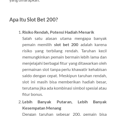
Apa Itu Slot Bet 200?
Risiko Rendah, Potensi Hadiah Menarik
Salah satu alasan utama mengapa banyak
pemain memilih
slot bet 200
adalah karena
risiko yang terbilang rendah. Taruhan kecil
memungkinkan pemain bermain lebih lama dan
menjelajahi berbagai fitur yang ditawarkan oleh
permainan slot tanpa perlu khawatir kehabisan
saldo dengan cepat. Meskipun taruhan rendah,
slot ini masih bisa memberikan hadiah besar,
terutama jika ada kombinasi simbol spesial atau
fitur bonus.
Lebih Banyak Putaran, Lebih Banyak
Kesempatan Menang
Dengan taruhan sebesar 200, pemain bisa