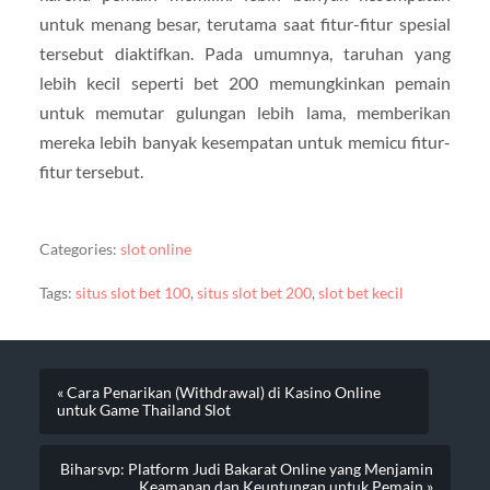
untuk menang besar, terutama saat fitur-fitur spesial
tersebut diaktifkan. Pada umumnya, taruhan yang
lebih kecil seperti bet 200 memungkinkan pemain
untuk memutar gulungan lebih lama, memberikan
mereka lebih banyak kesempatan untuk memicu fitur-
fitur tersebut.
Categories:
slot online
Tags:
situs slot bet 100
,
situs slot bet 200
,
slot bet kecil
« Cara Penarikan (Withdrawal) di Kasino Online
untuk Game Thailand Slot
Biharsvp: Platform Judi Bakarat Online yang Menjamin
Keamanan dan Keuntungan untuk Pemain »