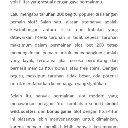
volatilitas yang sesuai dengan gaya bermainmu.
Lalu, mengapa
taruhan 200
begitu populer di kalangan
pemain slot? Salah satu alasan utamanya adalah
keseimbangan antara risiko dan imbalan yang
ditawarkan. Meski taruhan ini tidak sebesar taruhan
maksimum dalam permainan slot, bet 200 tetap
memungkinkan pemain untuk memenangkan jumlah
yang layak, terutama jika mereka beruntung dan
berhasil memicu fitur bonus atau free spins. Dengan
begitu, meskipun taruhan tidak besar, ada potensi
untuk mendapatkan kemenangan yang signifikan.
Selain itu, banyak permainan slot modern yang
menawarkan beragam fitur tambahan seperti
simbol
wild
,
scatter
, dan
bonus game
. Slot dengan fitur-fitur
ini biasanya lebih menyenangkan untuk dimainkan,
karena pemain memiliki lebih banyak kesempatan