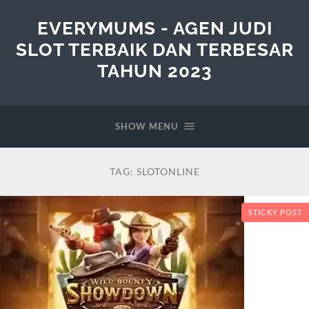
EVERYMUMS - AGEN JUDI
SLOT TERBAIK DAN TERBESAR
TAHUN 2023
SHOW MENU
TAG:
SLOTONLINE
STICKY POST