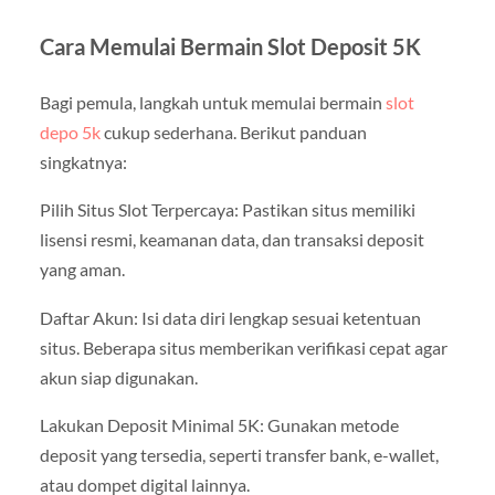
Cara Memulai Bermain Slot Deposit 5K
Bagi pemula, langkah untuk memulai bermain
slot
depo 5k
cukup sederhana. Berikut panduan
singkatnya:
Pilih Situs Slot Terpercaya: Pastikan situs memiliki
lisensi resmi, keamanan data, dan transaksi deposit
yang aman.
Daftar Akun: Isi data diri lengkap sesuai ketentuan
situs. Beberapa situs memberikan verifikasi cepat agar
akun siap digunakan.
Lakukan Deposit Minimal 5K: Gunakan metode
deposit yang tersedia, seperti transfer bank, e-wallet,
atau dompet digital lainnya.