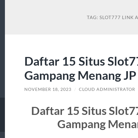
TAG:
SLOT777 LINK 
Daftar 15 Situs Slot7
Gampang Menang JP 
NOVEMBER 18, 2023
/
CLOUD ADMINISTRATOR
Daftar 15 Situs Slot7
Gampang Menan