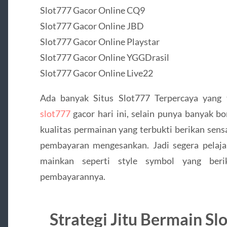
Slot777 Gacor Online CQ9
Slot777 Gacor Online JBD
Slot777 Gacor Online Playstar
Slot777 Gacor Online YGGDrasil
Slot777 Gacor Online Live22
Ada banyak Situs Slot777 Terpercaya yang
slot777
gacor hari ini, selain punya banyak 
kualitas permainan yang terbukti berikan sen
pembayaran mengesankan. Jadi segera pela
mainkan seperti style symbol yang ber
pembayarannya.
Strategi Jitu Bermain Sl