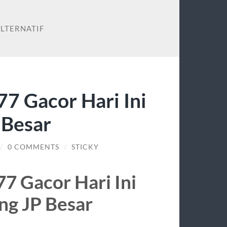
ALTERNATIF
77 Gacor Hari Ini
Besar
/
0 COMMENTS
/
STICKY
77 Gacor Hari Ini
g JP Besar