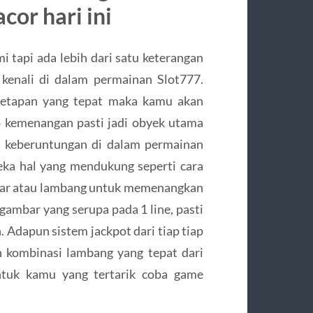
cor hari ini
 tapi ada lebih dari satu keterangan
kenali di dalam permainan Slot777.
tetapan yang tepat maka kamu akan
p kemenangan pasti jadi obyek utama
 keberuntungan di dalam permainan
eka hal yang mendukung seperti cara
bar atau lambang untuk memenangkan
mbar yang serupa pada 1 line, pasti
 Adapun sistem jackpot dari tiap tiap
h kombinasi lambang yang tepat dari
ntuk kamu yang tertarik coba game