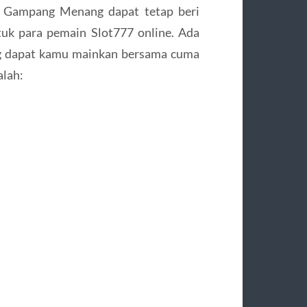
Gampang Menang dapat tetap beri
uk para pemain Slot777 online. Ada
ang dapat kamu mainkan bersama cuma
alah: