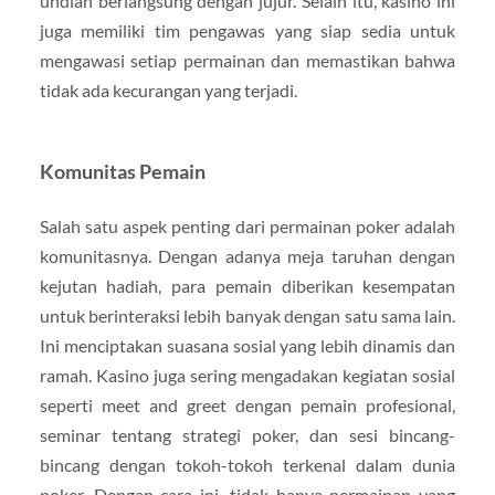
undian berlangsung dengan jujur. Selain itu, kasino ini
juga memiliki tim pengawas yang siap sedia untuk
mengawasi setiap permainan dan memastikan bahwa
tidak ada kecurangan yang terjadi.
Komunitas Pemain
Salah satu aspek penting dari permainan poker adalah
komunitasnya. Dengan adanya meja taruhan dengan
kejutan hadiah, para pemain diberikan kesempatan
untuk berinteraksi lebih banyak dengan satu sama lain.
Ini menciptakan suasana sosial yang lebih dinamis dan
ramah. Kasino juga sering mengadakan kegiatan sosial
seperti meet and greet dengan pemain profesional,
seminar tentang strategi poker, dan sesi bincang-
bincang dengan tokoh-tokoh terkenal dalam dunia
poker. Dengan cara ini, tidak hanya permainan yang