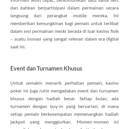
dan bahkan berpartisipasi dalam permainan secara
langsung dari perangkat mobile mereka. Ini
memberikan kemungkinan bagi pemain untuk terlibat
dalam sesi permainan meski berada di luar kasino fisik
– suatu inovasi yang sangat relevan dalam era digital
saat ini.
Event dan Turnamen Khusus
Untuk semakin menarik perhatian pemain, kasino
poker ini juga rutin mengadakan event dan turnamen
khusus dengan hadiah besar. Setiap bulan, ada
turnamen dengan buy-in yang bervariasi, di mana
setiap pemain berkesempatan memenangkan hadiah
jackpot yang menggiurkan. Momen-momen ini