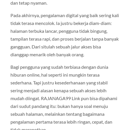
dan tetap nyaman.
Pada akhirnya, pengalaman digital yang baik sering kali
tidak terasa mencolok. Ia justru bekerja diam-diam:
halaman terbuka lancar, pengguna tidak bingung,
tampilan terasa rapi, dan proses berjalan tanpa banyak
gangguan. Dari situlah sebuah jalur akses bisa
dianggap menarik oleh banyak orang.
Bagi pengguna yang sudah terbiasa dengan dunia
hiburan online, hal seperti ini mungkin terasa
sederhana. Tapi justru kesederhanaan yang stabil
sering menjadi alasan kenapa sebuah akses lebih
mudah diingat. RAJANAGA99 Link pun bisa dipahami
dari sudut pandang itu: bukan hanya soal menuju
sebuah halaman, melainkan tentang bagaimana
pengalaman pertama terasa lebih ringan, cepat, dan
tidak merepotkan.