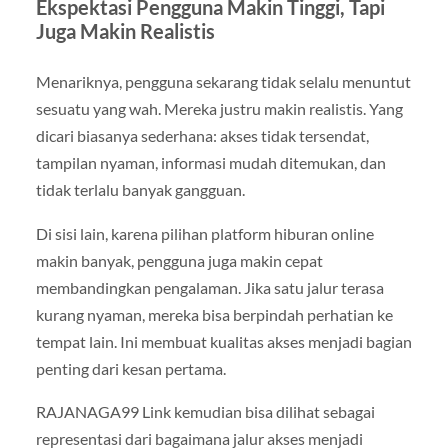
Ekspektasi Pengguna Makin Tinggi, Tapi
Juga Makin Realistis
Menariknya, pengguna sekarang tidak selalu menuntut
sesuatu yang wah. Mereka justru makin realistis. Yang
dicari biasanya sederhana: akses tidak tersendat,
tampilan nyaman, informasi mudah ditemukan, dan
tidak terlalu banyak gangguan.
Di sisi lain, karena pilihan platform hiburan online
makin banyak, pengguna juga makin cepat
membandingkan pengalaman. Jika satu jalur terasa
kurang nyaman, mereka bisa berpindah perhatian ke
tempat lain. Ini membuat kualitas akses menjadi bagian
penting dari kesan pertama.
RAJANAGA99 Link kemudian bisa dilihat sebagai
representasi dari bagaimana jalur akses menjadi