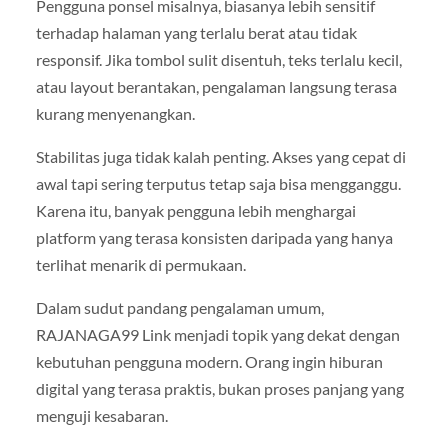
Pengguna ponsel misalnya, biasanya lebih sensitif
terhadap halaman yang terlalu berat atau tidak
responsif. Jika tombol sulit disentuh, teks terlalu kecil,
atau layout berantakan, pengalaman langsung terasa
kurang menyenangkan.
Stabilitas juga tidak kalah penting. Akses yang cepat di
awal tapi sering terputus tetap saja bisa mengganggu.
Karena itu, banyak pengguna lebih menghargai
platform yang terasa konsisten daripada yang hanya
terlihat menarik di permukaan.
Dalam sudut pandang pengalaman umum,
RAJANAGA99 Link menjadi topik yang dekat dengan
kebutuhan pengguna modern. Orang ingin hiburan
digital yang terasa praktis, bukan proses panjang yang
menguji kesabaran.