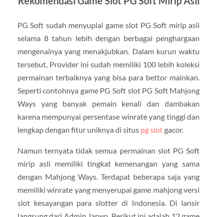
Rekomendasi Game Slot PG Soft Mirip Asli
PG Soft sudah menyuplai game slot PG Soft mirip asli
selama 8 tahun lebih dengan berbagai penghargaan
mengenainya yang menakjubkan. Dalam kurun waktu
tersebut, Provider ini sudah memiliki 100 lebih koleksi
permainan terbaiknya yang bisa para bettor mainkan.
Seperti contohnya game PG Soft slot PG Soft Mahjong
Ways yang banyak pemain kenali dan dambakan
karena mempunyai persentase winrate yang tinggi dan
lengkap dengan fitur uniknya di situs
pg slot
gacor.
Namun ternyata tidak semua permainan slot PG Soft
mirip asli memiliki tingkat kemenangan yang sama
dengan Mahjong Ways. Terdapat beberapa saja yang
memiliki winrate yang menyerupai game mahjong versi
slot kesayangan para slotter di Indonesia. Di lansir
langsung dari Admin Jarwo, Berikut ini adalah 12 game