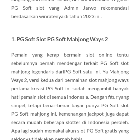
PG Soft slot yang Admin Jarwo rekomendasi
berdasarkan winratenya di tahun 2023 ini.
1. PG Soft Slot PG Soft Mahjong Ways 2
Pemain yang kerap bermain slot online tentu
sebelumnya pernah mendengar terkait PG Soft slot
mahjong legendaris dariPG Soft satu ini. Ya Mahjong
Ways 2, versi kedua dari permainan slot mahjong ways
pertama kreasi PG Soft ini sudah mengambil banyak
hati pemain slot di semua Indonesia. Dengan fitur yang
simpel, tetapi benar-benar bayar punya PG Soft slot
PG Soft mahjong ini, kemenangan jackpot juga dapat
secara mudah beberapa slotter di Indonesia peroleh.
Apa lagi sudah memakai akun slot PG Soft gratis yang
saldonya tidak akan pernah habis.