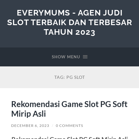
EVERYMUMS - AGEN JUDI
SLOT TERBAIK DAN TERBESAR
TAHUN 2023
SHOW MENU
TAG:
PG SLOT
Rekomendasi Game Slot PG Soft
Mirip Asli
DECEMBER 6, 2023
/
0 COMMENTS