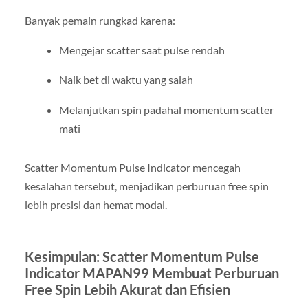
Banyak pemain rungkad karena:
Mengejar scatter saat pulse rendah
Naik bet di waktu yang salah
Melanjutkan spin padahal momentum scatter
mati
Scatter Momentum Pulse Indicator mencegah
kesalahan tersebut, menjadikan perburuan free spin
lebih presisi dan hemat modal.
Kesimpulan: Scatter Momentum Pulse
Indicator MAPAN99 Membuat Perburuan
Free Spin Lebih Akurat dan Efisien