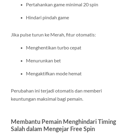
Pertahankan game minimal 20 spin
Hindari pindah game
Jika pulse turun ke Merah, fitur otomatis:
Menghentikan turbo cepat
Menurunkan bet
Mengaktifkan mode hemat
Perubahan ini terjadi otomatis dan memberi
keuntungan maksimal bagi pemain.
Membantu Pemain Menghindari Timing
Salah dalam Mengejar Free Spin