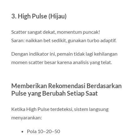
3. High Pulse (Hijau)
Scatter sangat dekat, momentum puncak!
Saran: naikkan bet sedikit, gunakan turbo adaptif.
Dengan indikator ini, pemain tidak lagi kehilangan
momen scatter besar karena analisis yang telat.
Memberikan Rekomendasi Berdasarkan
Pulse yang Berubah Setiap Saat
Ketika High Pulse terdeteksi, sistem langsung
menyarankan:
Pola 10–20–50