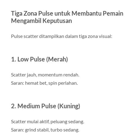
Tiga Zona Pulse untuk Membantu Pemain
Mengambil Keputusan
Pulse scatter ditampilkan dalam tiga zona visual:
1. Low Pulse (Merah)
Scatter jauh, momentum rendah.
Saran: hemat bet, spin perlahan.
2. Medium Pulse (Kuning)
Scatter mulai aktif, peluang sedang.
Saran: grind stabil, turbo sedang.