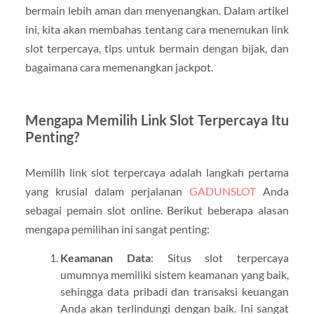
bermain lebih aman dan menyenangkan. Dalam artikel
ini, kita akan membahas tentang cara menemukan link
slot terpercaya, tips untuk bermain dengan bijak, dan
bagaimana cara memenangkan jackpot.
Mengapa Memilih Link Slot Terpercaya Itu
Penting?
Memilih link slot terpercaya adalah langkah pertama
yang krusial dalam perjalanan
GADUNSLOT
Anda
sebagai pemain slot online. Berikut beberapa alasan
mengapa pemilihan ini sangat penting:
Keamanan Data
: Situs slot terpercaya
umumnya memiliki sistem keamanan yang baik,
sehingga data pribadi dan transaksi keuangan
Anda akan terlindungi dengan baik. Ini sangat