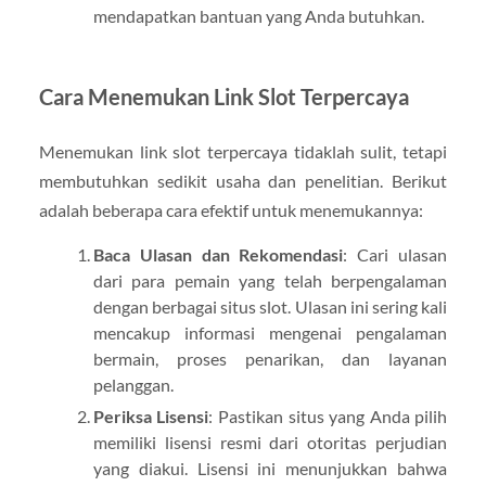
mendapatkan bantuan yang Anda butuhkan.
Cara Menemukan Link Slot Terpercaya
Menemukan link slot terpercaya tidaklah sulit, tetapi
membutuhkan sedikit usaha dan penelitian. Berikut
adalah beberapa cara efektif untuk menemukannya:
Baca Ulasan dan Rekomendasi
: Cari ulasan
dari para pemain yang telah berpengalaman
dengan berbagai situs slot. Ulasan ini sering kali
mencakup informasi mengenai pengalaman
bermain, proses penarikan, dan layanan
pelanggan.
Periksa Lisensi
: Pastikan situs yang Anda pilih
memiliki lisensi resmi dari otoritas perjudian
yang diakui. Lisensi ini menunjukkan bahwa