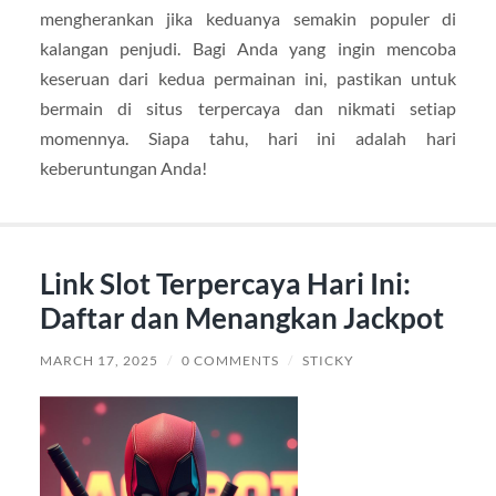
mengherankan jika keduanya semakin populer di
kalangan penjudi. Bagi Anda yang ingin mencoba
keseruan dari kedua permainan ini, pastikan untuk
bermain di situs terpercaya dan nikmati setiap
momennya. Siapa tahu, hari ini adalah hari
keberuntungan Anda!
Link Slot Terpercaya Hari Ini:
Daftar dan Menangkan Jackpot
MARCH 17, 2025
/
0 COMMENTS
/
STICKY