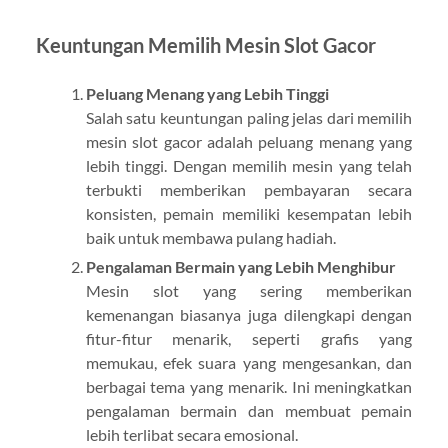
Keuntungan Memilih Mesin Slot Gacor
Peluang Menang yang Lebih Tinggi
Salah satu keuntungan paling jelas dari memilih
mesin slot gacor adalah peluang menang yang
lebih tinggi. Dengan memilih mesin yang telah
terbukti memberikan pembayaran secara
konsisten, pemain memiliki kesempatan lebih
baik untuk membawa pulang hadiah.
Pengalaman Bermain yang Lebih Menghibur
Mesin slot yang sering memberikan
kemenangan biasanya juga dilengkapi dengan
fitur-fitur menarik, seperti grafis yang
memukau, efek suara yang mengesankan, dan
berbagai tema yang menarik. Ini meningkatkan
pengalaman bermain dan membuat pemain
lebih terlibat secara emosional.