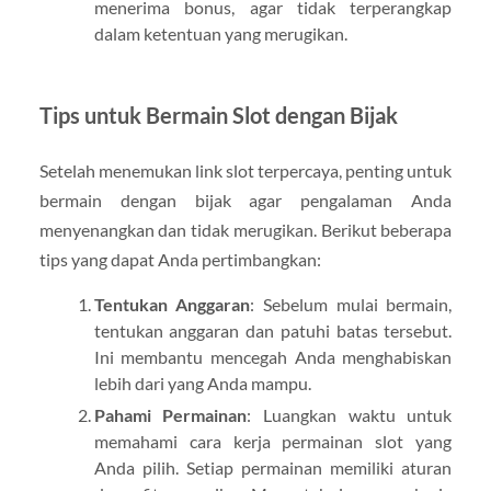
menerima bonus, agar tidak terperangkap
dalam ketentuan yang merugikan.
Tips untuk Bermain Slot dengan Bijak
Setelah menemukan link slot terpercaya, penting untuk
bermain dengan bijak agar pengalaman Anda
menyenangkan dan tidak merugikan. Berikut beberapa
tips yang dapat Anda pertimbangkan:
Tentukan Anggaran
: Sebelum mulai bermain,
tentukan anggaran dan patuhi batas tersebut.
Ini membantu mencegah Anda menghabiskan
lebih dari yang Anda mampu.
Pahami Permainan
: Luangkan waktu untuk
memahami cara kerja permainan slot yang
Anda pilih. Setiap permainan memiliki aturan