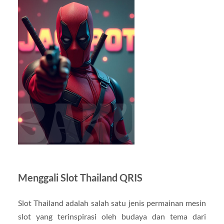
Menggali Slot Thailand QRIS
Slot Thailand adalah salah satu jenis permainan mesin
slot yang terinspirasi oleh budaya dan tema dari