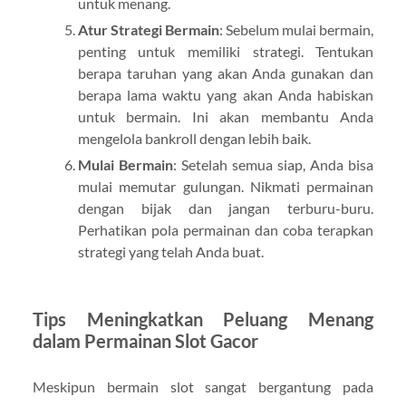
untuk menang.
Atur Strategi Bermain
: Sebelum mulai bermain,
penting untuk memiliki strategi. Tentukan
berapa taruhan yang akan Anda gunakan dan
berapa lama waktu yang akan Anda habiskan
untuk bermain. Ini akan membantu Anda
mengelola bankroll dengan lebih baik.
Mulai Bermain
: Setelah semua siap, Anda bisa
mulai memutar gulungan. Nikmati permainan
dengan bijak dan jangan terburu-buru.
Perhatikan pola permainan dan coba terapkan
strategi yang telah Anda buat.
Tips Meningkatkan Peluang Menang
dalam Permainan Slot Gacor
Meskipun bermain slot sangat bergantung pada