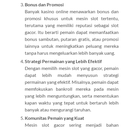
Bonus dan Promosi
Banyak kasino online menawarkan bonus dan
promosi khusus untuk mesin slot tertentu,
terutama yang memiliki reputasi sebagai slot
gacor. Itu berarti pemain dapat memanfaatkan
bonus sambutan, putaran gratis, atau promosi
lainnya untuk meningkatkan peluang mereka
tanpa harus mengeluarkan lebih banyak uang.
Strategi Permainan yang Lebih Efektif
Dengan memilih mesin slot yang gacor, pemain
dapat lebih mudah menyusun strategi
permainan yang efektif. Misalnya, pemain dapat
memfokuskan bankroll mereka pada mesin
yang lebih menguntungkan, serta menentukan
kapan waktu yang tepat untuk bertaruh lebih
banyak atau mengurangi taruhan.
Komunitas Pemain yang Kuat
Mesin slot gacor sering menjadi bahan