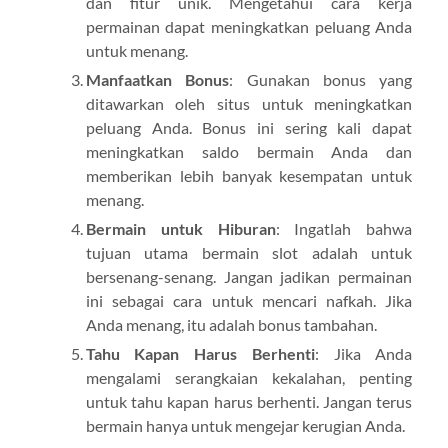
dan fitur unik. Mengetahui cara kerja
permainan dapat meningkatkan peluang Anda
untuk menang.
Manfaatkan Bonus
: Gunakan bonus yang
ditawarkan oleh situs untuk meningkatkan
peluang Anda. Bonus ini sering kali dapat
meningkatkan saldo bermain Anda dan
memberikan lebih banyak kesempatan untuk
menang.
Bermain untuk Hiburan
: Ingatlah bahwa
tujuan utama bermain slot adalah untuk
bersenang-senang. Jangan jadikan permainan
ini sebagai cara untuk mencari nafkah. Jika
Anda menang, itu adalah bonus tambahan.
Tahu Kapan Harus Berhenti
: Jika Anda
mengalami serangkaian kekalahan, penting
untuk tahu kapan harus berhenti. Jangan terus
bermain hanya untuk mengejar kerugian Anda.