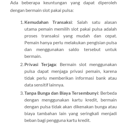
Ada beberapa keuntungan yang dapat diperoleh
dengan bermain slot pakai pulsa:
Kemudahan Transaksi
: Salah satu alasan
utama pemain memilih slot pakai pulsa adalah
proses transaksi yang mudah dan cepat.
Pemain hanya perlu melakukan pengisian pulsa
dan menggunakan saldo tersebut untuk
bermain.
Privasi Terjaga
: Bermain slot menggunakan
pulsa dapat menjaga privasi pemain, karena
tidak perlu memberikan informasi bank atau
data sensitif lainnya.
Tanpa Bunga dan Biaya Tersembunyi
: Berbeda
dengan menggunakan kartu kredit, bermain
dengan pulsa tidak akan dikenakan bunga atau
biaya tambahan lain yang seringkali menjadi
beban bagi pengguna kartu kredit.