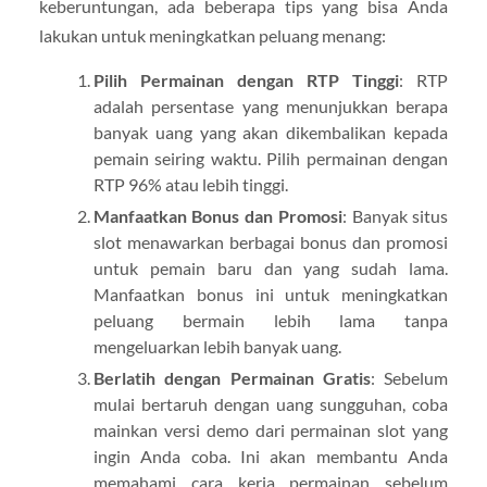
keberuntungan, ada beberapa tips yang bisa Anda
lakukan untuk meningkatkan peluang menang:
Pilih Permainan dengan RTP Tinggi
: RTP
adalah persentase yang menunjukkan berapa
banyak uang yang akan dikembalikan kepada
pemain seiring waktu. Pilih permainan dengan
RTP 96% atau lebih tinggi.
Manfaatkan Bonus dan Promosi
: Banyak situs
slot menawarkan berbagai bonus dan promosi
untuk pemain baru dan yang sudah lama.
Manfaatkan bonus ini untuk meningkatkan
peluang bermain lebih lama tanpa
mengeluarkan lebih banyak uang.
Berlatih dengan Permainan Gratis
: Sebelum
mulai bertaruh dengan uang sungguhan, coba
mainkan versi demo dari permainan slot yang
ingin Anda coba. Ini akan membantu Anda
memahami cara kerja permainan sebelum