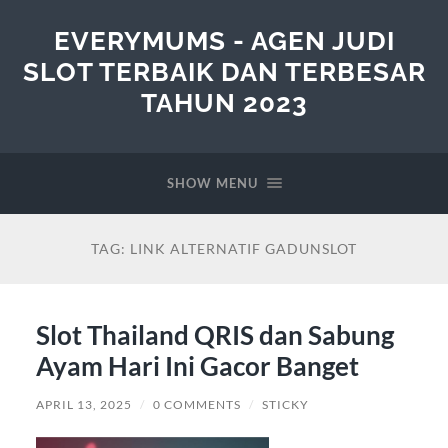
EVERYMUMS - AGEN JUDI
SLOT TERBAIK DAN TERBESAR
TAHUN 2023
SHOW MENU
TAG:
LINK ALTERNATIF GADUNSLOT
Slot Thailand QRIS dan Sabung
Ayam Hari Ini Gacor Banget
APRIL 13, 2025
/
0 COMMENTS
/
STICKY