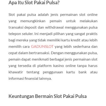
Apa Itu Slot Pakai Pulsa?
Slot pakai pulsa adalah jenis permainan slot online
yang memungkinkan pemain untuk melakukan
transaksi deposit dan withdrawal menggunakan pulsa
telepon seluler. Ini menjadi pilihan yang sangat praktis
bagi mereka yang tidak memiliki kartu kredit atau lebih
memilih cara
GADUNSLOT
yang lebih sederhana dan
cepat dalam bertransaksi. Dengan menggunakan pulsa,
pemain dapat menikmati berbagai jenis permainan slot
yang tersedia di platform kasino online tanpa harus
khawatir tentang penggunaan kartu bank atau
informasi finansial lainnya.
Keuntungan Bermain Slot Pakai Pulsa