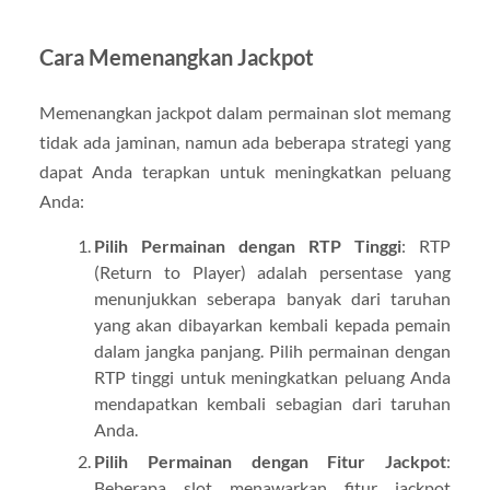
Cara Memenangkan Jackpot
Memenangkan jackpot dalam permainan slot memang
tidak ada jaminan, namun ada beberapa strategi yang
dapat Anda terapkan untuk meningkatkan peluang
Anda:
Pilih Permainan dengan RTP Tinggi
: RTP
(Return to Player) adalah persentase yang
menunjukkan seberapa banyak dari taruhan
yang akan dibayarkan kembali kepada pemain
dalam jangka panjang. Pilih permainan dengan
RTP tinggi untuk meningkatkan peluang Anda
mendapatkan kembali sebagian dari taruhan
Anda.
Pilih Permainan dengan Fitur Jackpot
:
Beberapa slot menawarkan fitur jackpot