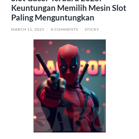
Keuntungan Memilih Mesin Slot
Paling Menguntungkan
MARCH 11, 2025
/
0 COMMENTS
/
STICKY