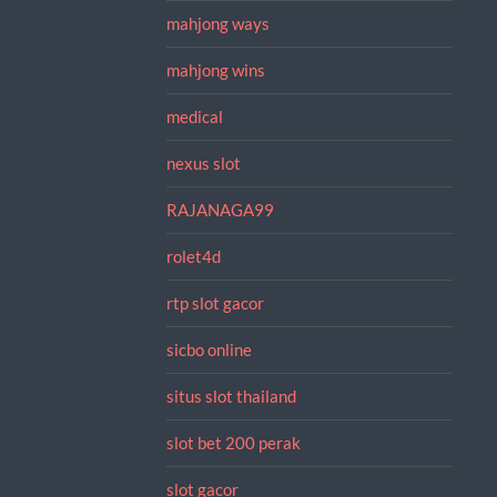
mahjong ways
mahjong wins
medical
nexus slot
RAJANAGA99
rolet4d
rtp slot gacor
sicbo online
situs slot thailand
slot bet 200 perak
slot gacor