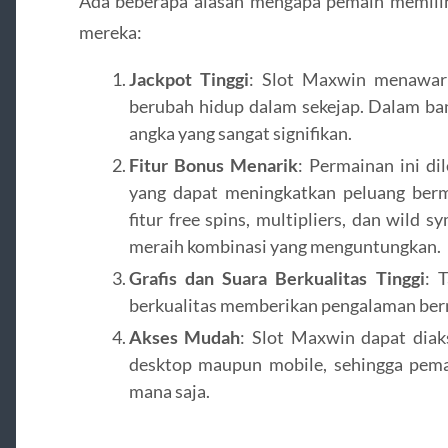
Ada beberapa alasan mengapa pemain memilih
mereka:
Jackpot Tinggi
: Slot Maxwin menawark
berubah hidup dalam sekejap. Dalam ban
angka yang sangat signifikan.
Fitur Bonus Menarik
: Permainan ini di
yang dapat meningkatkan peluang berm
fitur free spins, multipliers, dan wil
meraih kombinasi yang menguntungkan.
Grafis dan Suara Berkualitas Tinggi
: 
berkualitas memberikan pengalaman ber
Akses Mudah
: Slot Maxwin dapat diak
desktop maupun mobile, sehingga pema
mana saja.