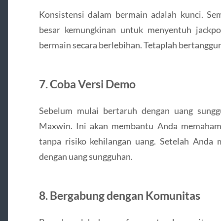
Konsistensi dalam bermain adalah kunci. Se
besar kemungkinan untuk menyentuh jackpot
bermain secara berlebihan. Tetaplah bertanggu
7. Coba Versi Demo
Sebelum mulai bertaruh dengan uang sunggu
Maxwin. Ini akan membantu Anda memahami c
tanpa risiko kehilangan uang. Setelah Anda
dengan uang sungguhan.
8. Bergabung dengan Komunitas