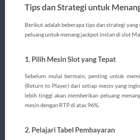
Tips dan Strategi untuk Menang
Berikut adalah beberapa tips dan strategi ya
peluang untuk menang jackpot instan di slot M
1. Pilih Mesin Slot yang Tepat
Sebelum mulai bermain, penting untuk memi
(Return to Player) dari setiap mesin yang in
lebih tinggi akan memberikan peluang menang 
mesin dengan RTP di atas 96%.
2. Pelajari Tabel Pembayaran