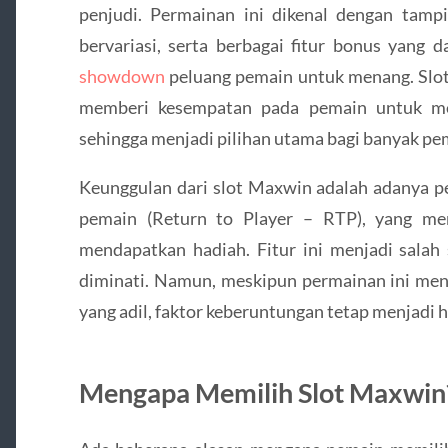
penjudi. Permainan ini dikenal dengan tampi
bervariasi, serta berbagai fitur bonus yang
showdown
peluang pemain untuk menang. Slot 
memberi kesempatan pada pemain untuk mer
sehingga menjadi pilihan utama bagi banyak pe
Keunggulan dari slot Maxwin adalah adanya p
pemain (Return to Player – RTP), yang me
mendapatkan hadiah. Fitur ini menjadi salah 
diminati. Namun, meskipun permainan ini m
yang adil, faktor keberuntungan tetap menjadi
Mengapa Memilih Slot Maxwin