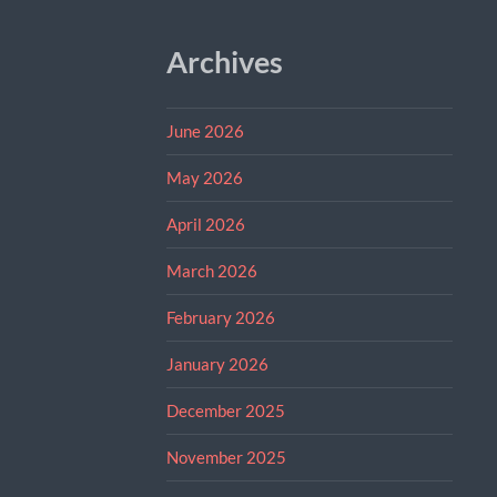
Archives
June 2026
May 2026
April 2026
March 2026
February 2026
January 2026
December 2025
November 2025