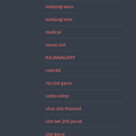
mahjong ways
mahjong wins
medical
nexus slot
RAJANAGA99
rolet4d
rtp slot gacor
sicbo online
situs slot thailand
slot bet 200 perak
slot gacor