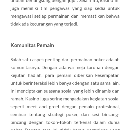
undian berlangsung dengan jujur. Selain itu, kasino ini
juga memiliki tim pengawas yang siap sedia untuk
mengawasi setiap permainan dan memastikan bahwa
tidak ada kecurangan yang terjadi.
Komunitas Pemain
Salah satu aspek penting dari permainan poker adalah
komunitasnya. Dengan adanya meja taruhan dengan
kejutan hadiah, para pemain diberikan kesempatan
untuk berinteraksi lebih banyak dengan satu sama lain.
Ini menciptakan suasana sosial yang lebih dinamis dan
ramah. Kasino juga sering mengadakan kegiatan sosial
seperti meet and greet dengan pemain profesional,
seminar tentang strategi poker, dan sesi bincang-
bincang dengan tokoh-tokoh terkenal dalam dunia
poker. Dengan cara ini, tidak hanya permainan yang