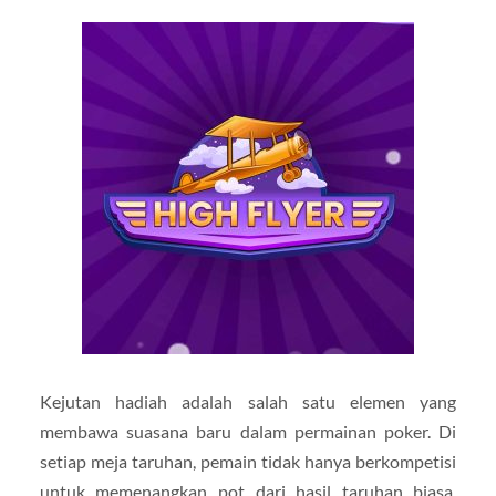
Kejutan hadiah adalah salah satu elemen yang
membawa suasana baru dalam permainan poker. Di
setiap meja taruhan, pemain tidak hanya berkompetisi
untuk memenangkan pot dari hasil taruhan biasa,