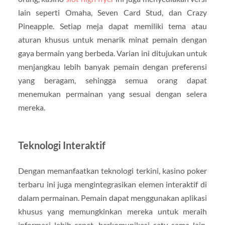
lain seperti Omaha, Seven Card Stud, dan Crazy
Pineapple. Setiap meja dapat memiliki tema atau
aturan khusus untuk menarik minat pemain dengan
gaya bermain yang berbeda. Varian ini ditujukan untuk
menjangkau lebih banyak pemain dengan preferensi
yang beragam, sehingga semua orang dapat
menemukan permainan yang sesuai dengan selera
mereka.
Teknologi Interaktif
Dengan memanfaatkan teknologi terkini, kasino poker
terbaru ini juga mengintegrasikan elemen interaktif di
dalam permainan. Pemain dapat menggunakan aplikasi
khusus yang memungkinkan mereka untuk meraih
informasi lebih cepat, berkomunikasi satu sama lain,