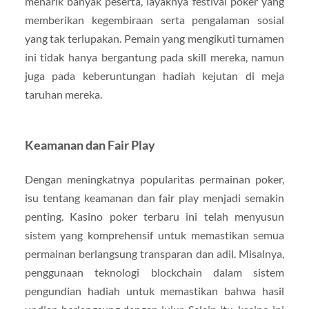
menarik banyak peserta, layaknya festival poker yang
memberikan kegembiraan serta pengalaman sosial
yang tak terlupakan. Pemain yang mengikuti turnamen
ini tidak hanya bergantung pada skill mereka, namun
juga pada keberuntungan hadiah kejutan di meja
taruhan mereka.
Keamanan dan Fair Play
Dengan meningkatnya popularitas permainan poker,
isu tentang keamanan dan fair play menjadi semakin
penting. Kasino poker terbaru ini telah menyusun
sistem yang komprehensif untuk memastikan semua
permainan berlangsung transparan dan adil. Misalnya,
penggunaan teknologi blockchain dalam sistem
pengundian hadiah untuk memastikan bahwa hasil