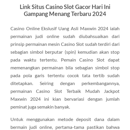
Link Situs Casino Slot Gacor Hari Ini
Gampang Menang Terbaru 2024
Casino Online Ekslusif Uang Asli Maxwin 2024 ialah
permainan judi online sudah diubahsuaikan dari
prinsip permainan mesin Casino Slot sudah terdiri dari
sebagian simbol berputar (spin) kemudian akan stop
pada waktu tertentu. Pemain Casino Slot dapat
memenangkan permainan bila sebagian simbol stop
pada pola garis tertentu cocok tata tertib sudah
ditetapkan. Seiring dengan perkembangannya,
permainan Casino Slot Terbaik Mudah Jackpot
Maxwin 2024 ini kian bervariasi dengan jumlah
peminat juga semakin banyak.
Untuk menggunakan metode deposit dana dalam
bermain judi online, pertama-tama pastikan bahwa