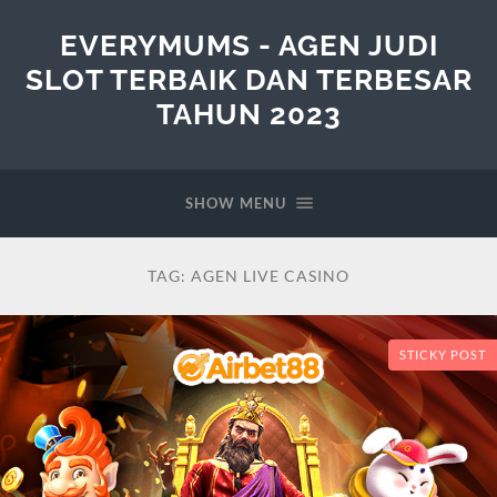
EVERYMUMS - AGEN JUDI
SLOT TERBAIK DAN TERBESAR
TAHUN 2023
SHOW MENU
TAG:
AGEN LIVE CASINO
STICKY POST