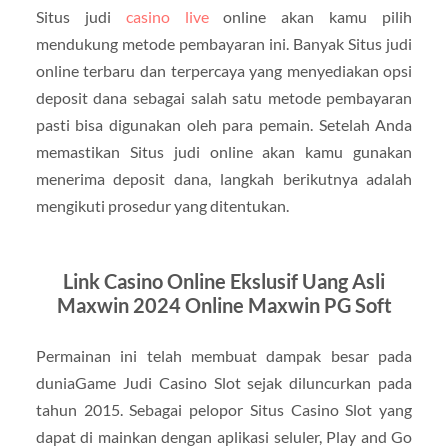
Situs judi
casino live
online akan kamu pilih
mendukung metode pembayaran ini. Banyak Situs judi
online terbaru dan terpercaya yang menyediakan opsi
deposit dana sebagai salah satu metode pembayaran
pasti bisa digunakan oleh para pemain. Setelah Anda
memastikan Situs judi online akan kamu gunakan
menerima deposit dana, langkah berikutnya adalah
mengikuti prosedur yang ditentukan.
Link Casino Online Ekslusif Uang Asli
Maxwin 2024 Online Maxwin PG Soft
Permainan ini telah membuat dampak besar pada
duniaGame Judi Casino Slot sejak diluncurkan pada
tahun 2015. Sebagai pelopor Situs Casino Slot yang
dapat di mainkan dengan aplikasi seluler, Play and Go