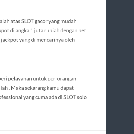
kalah atas SLOT gacor yang mudah
ot di angka 1 juta rupiah dengan bet
 jackpot yang di mencarinya oleh
eri pelayanan untuk per-orangan
alah . Maka sekarang kamu dapat
fessional yang cuma ada di SLOT solo