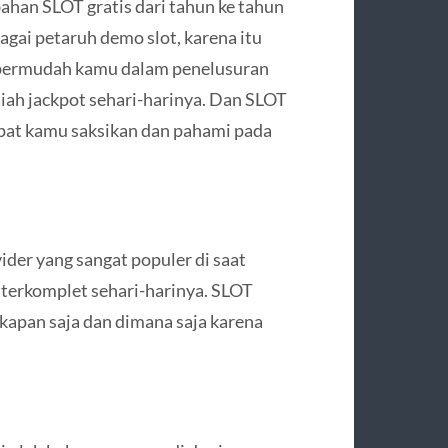
ahan SLOT gratis dari tahun ke tahun
agai petaruh demo slot, karena itu
empermudah kamu dalam penelusuran
ah jackpot sehari-harinya. Dan SLOT
apat kamu saksikan dan pahami pada
der yang sangat populer di saat
terkomplet sehari-harinya. SLOT
kapan saja dan dimana saja karena