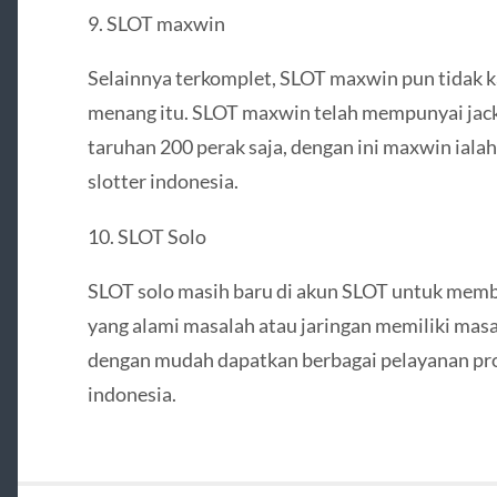
9. SLOT maxwin
Selainnya terkomplet, SLOT maxwin pun tidak 
menang itu. SLOT maxwin telah mempunyai jackp
taruhan 200 perak saja, dengan ini maxwin ialah
slotter indonesia.
10. SLOT Solo
SLOT solo masih baru di akun SLOT untuk memb
yang alami masalah atau jaringan memiliki mas
dengan mudah dapatkan berbagai pelayanan pro
indonesia.