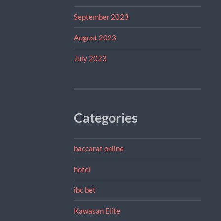
September 2023
August 2023
July 2023
Categories
baccarat online
hotel
ibc bet
Kawasan Elite