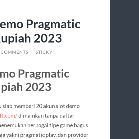
Demo Pragmatic
Rupiah 2023
 COMMENTS
/
STICKY
emo Pragmatic
upiah 2023
lu siap memberi 20 akun slot demo
ft.com/
dimainkan tanpa daftar
 menemukan berbagai tipe game bagus
ia yakni pragmatic play, dan provider