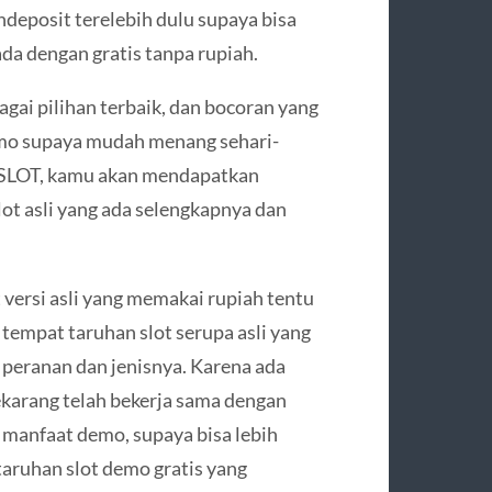
deposit terelebih dulu supaya bisa
 dengan gratis tanpa rupiah.
gai pilihan terbaik, dan bocoran yang
emo supaya mudah menang sehari-
 SLOT, kamu akan mendapatkan
ot asli yang ada selengkapnya dan
 versi asli yang memakai rupiah tentu
tempat taruhan slot serupa asli yang
peranan dan jenisnya. Karena ada
ekarang telah bekerja sama dengan
 manfaat demo, supaya bisa lebih
aruhan slot demo gratis yang