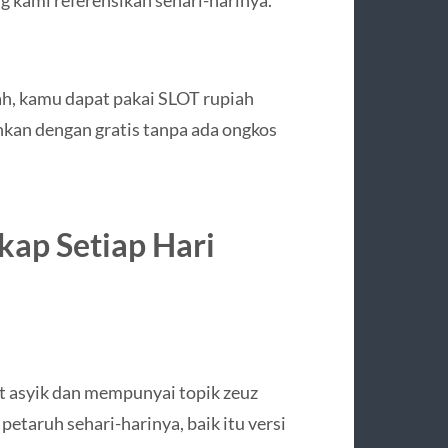
h, kamu dapat pakai SLOT rupiah
nkan dengan gratis tanpa ada ongkos
kap Setiap Hari
t asyik dan mempunyai topik zeuz
etaruh sehari-harinya, baik itu versi