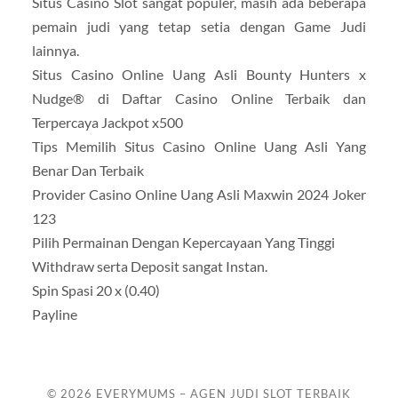
Situs Casino Slot sangat populer, masih ada beberapa
pemain judi yang tetap setia dengan Game Judi
lainnya.
Situs Casino Online Uang Asli Bounty Hunters x
Nudge® di Daftar Casino Online Terbaik dan
Terpercaya Jackpot x500
Tips Memilih Situs Casino Online Uang Asli Yang
Benar Dan Terbaik
Provider Casino Online Uang Asli Maxwin 2024 Joker
123
Pilih Permainan Dengan Kepercayaan Yang Tinggi
Withdraw serta Deposit sangat Instan.
Spin Spasi 20 x (0.40)
Payline
© 2026
EVERYMUMS – AGEN JUDI SLOT TERBAIK