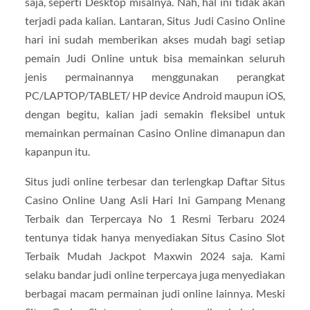
saja, seperti Desktop misalnya. Nah, hal ini tidak akan
terjadi pada kalian. Lantaran, Situs Judi Casino Online
hari ini sudah memberikan akses mudah bagi setiap
pemain Judi Online untuk bisa memainkan seluruh
jenis permainannya menggunakan perangkat
PC/LAPTOP/TABLET/ HP device Android maupun iOS,
dengan begitu, kalian jadi semakin fleksibel untuk
memainkan permainan Casino Online dimanapun dan
kapanpun itu.
Situs judi online terbesar dan terlengkap Daftar Situs
Casino Online Uang Asli Hari Ini Gampang Menang
Terbaik dan Terpercaya No 1 Resmi Terbaru 2024
tentunya tidak hanya menyediakan Situs Casino Slot
Terbaik Mudah Jackpot Maxwin 2024 saja. Kami
selaku bandar judi online terpercaya juga menyediakan
berbagai macam permainan judi online lainnya. Meski